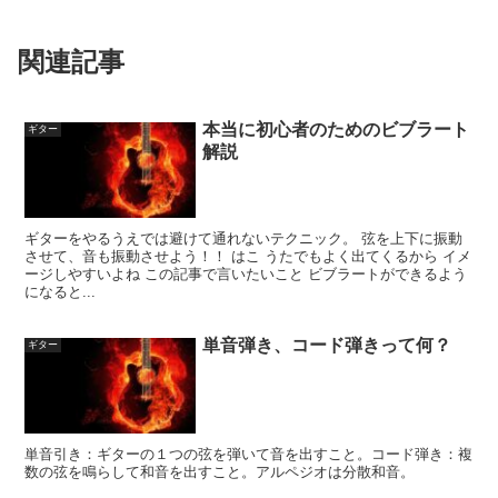
関連記事
本当に初心者のためのビブラート
ギター
解説
ギターをやるうえでは避けて通れないテクニック。 弦を上下に振動
させて、音も振動させよう！！ はこ うたでもよく出てくるから イメ
ージしやすいよね この記事で言いたいこと ビブラートができるよう
になると...
単音弾き、コード弾きって何？
ギター
単音引き：ギターの１つの弦を弾いて音を出すこと。コード弾き：複
数の弦を鳴らして和音を出すこと。アルペジオは分散和音。