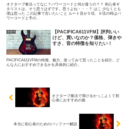
オクターブ奏法ってなに？パワーコードと何が違うの？？ 初心者ギ
タリストは、そう思うはずです。思うよね・・・？ はこ 少なくとも
僕は思った この記事で言いたいこと ルート音が５弦、６弦の時はパ
ワーコードと手の...
【PACIFICA611VFM】評判いい
ギター
けど、買いなのか？価格、弾きや
すさ、音の特徴を知りたい！
PACIFICA611VFMの特徴、魅力、使ってみて思ったことを紹介。ど
んな人におすすめできるかを具体的に紹介。
オクターブ奏法で弾けるかっこよくて初
心者におすすめの曲
本当に初心者のためのバッファー解説